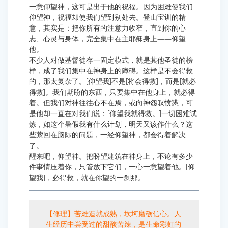
一意仰望神，这可是出于他的祝福。因为困难使我们
仰望神，祝福却使我们望到别处去。登山宝训的精
意，其实是：把你所有的注意力收窄，直到你的心
志、心灵与身体，完全集中在主耶稣身上——仰望
他。
不少人对做基督徒存一固定模式，就是其他圣徒的榜
样，成了我们集中在神身上的障碍。这样是不会得救
的，那太复杂了。[仰望我]不是[将会得救]，而是[就必
得救]。我们期盼的东西，只要集中在他身上，就必得
着。但我们对神往往心不在焉，或向神怨叹愤懑，可
是他却一直在对我们说：[仰望我就得救。]一切困难试
炼，如这个暑假我有什么计划，明天又该作什么？这
些萦回在脑际的问题，一经仰望神，都会得着解决
了。
醒来吧，仰望神。把盼望建筑在神身上，不论有多少
件事情压着你，只管放下它们，一心一意望着他。[仰
望我]，必得救，就在你望的一刹那。
【修理】苦难造就成熟，坎坷磨砺信心。人
生经历中尝受过的甜酸苦辣，是生命彩虹的