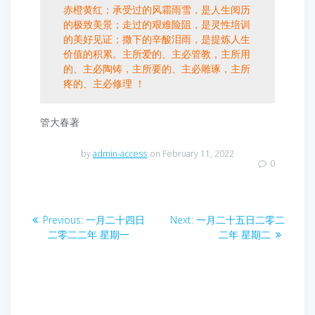
赤橙黄红；承受过的风霜雨雪，是人生阅历
的极致美景；走过的艰难险阻，是灵性培训
的美好见证；撒下的辛酸泪雨，是提炼人生
价值的积累。主所爱的、主必管教，主所用
的、主必陶铸，主所要的、主必雕琢，主所
疼的、主必修理 ！
管大春著
by
admin-access
on February 11, 2022
0
Post
Previous
Next
Previous:
一月二十四日
Next:
一月二十五日二零二
navigation
post:
post:
二零二二年 星期一
二年 星期二