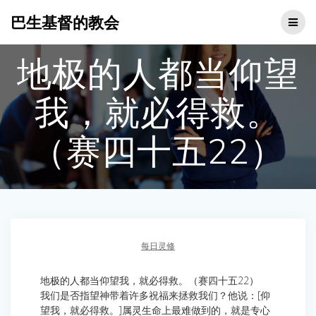
Skip
巴生基督的教会
to
content
地极的人都当仰望
我，就必得救。
（赛四十五22）
每日灵修
地极的人都当仰望我，就必得救。（赛四十五22）
我们是否指望神带着许多祝福来拯救我们？他说：[仰
望我，就必得救。]属灵生命上最难做到的，就是专心