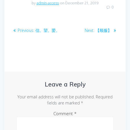
by
admin-access
on December 21, 2019
0
Post
Previous
Next
Previous:
信。望。爱。
Next:
【顺服】
navigation
post:
post:
Leave a Reply
Your email address will not be published.
Required
fields are marked
*
Comment
*