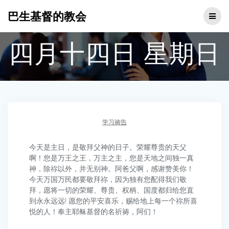
Skip
巴生基督的教会
to
content
四月十四日 星期日
学习祷告
今天是主日，是敬拜父神的日子。荣耀尊贵的天父
啊！您是万王之王，万主之主，您是天地之间独一真
神，除祢以外，并无别神。阿爸父啊，感谢赞美你！
今天万国万民都要敬拜祢，因为独有您配得我们敬
拜，愿将一切的荣耀、尊贵、权柄、国度都归给您直
到永永远远! 愿您的平安喜乐，赐给地上每一个祢所喜
悦的人！奉主耶稣基督的名祈祷，阿们！