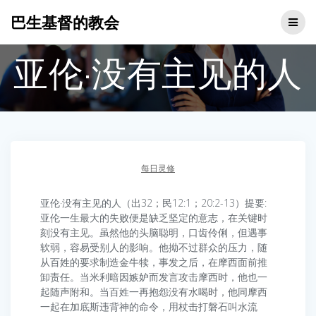
Skip
巴生基督的教会
to
content
亚伦·没有主见的人
每日灵修
亚伦·没有主见的人（出32；民12:1；20:2-13）提要:
亚伦一生最大的失败便是缺乏坚定的意志，在关键时
刻没有主见。虽然他的头脑聪明，口齿伶俐，但遇事
软弱，容易受别人的影响。他拗不过群众的压力，随
从百姓的要求制造金牛犊，事发之后，在摩西面前推
卸责任。当米利暗因嫉妒而发言攻击摩西时，他也一
起随声附和。当百姓一再抱怨没有水喝时，他同摩西
一起在加底斯违背神的命令，用杖击打磐石叫水流