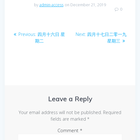
by
admin-access
on December 21, 2019
0
Post
Previous
Next
Previous:
四月十六日 星
Next:
四月十七日二零一九
navigation
post:
post:
期二
星期三
Leave a Reply
Your email address will not be published.
Required
fields are marked
*
Comment
*