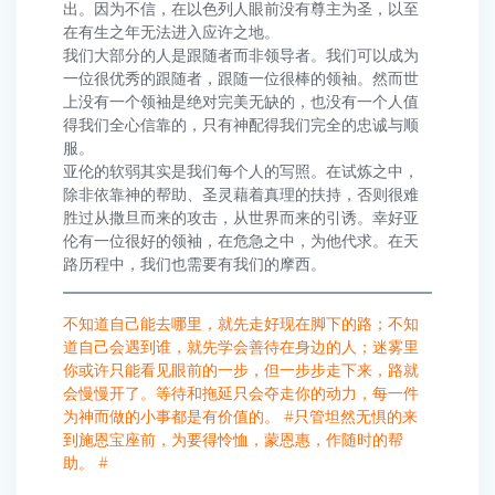
出。因为不信，在以色列人眼前没有尊主为圣，以至
在有生之年无法进入应许之地。
我们大部分的人是跟随者而非领导者。我们可以成为
一位很优秀的跟随者，跟随一位很棒的领袖。然而世
上没有一个领袖是绝对完美无缺的，也没有一个人值
得我们全心信靠的，只有神配得我们完全的忠诚与顺
服。
亚伦的软弱其实是我们每个人的写照。在试炼之中，
除非依靠神的帮助、圣灵藉着真理的扶持，否则很难
胜过从撒旦而来的攻击，从世界而来的引诱。幸好亚
伦有一位很好的领袖，在危急之中，为他代求。在天
路历程中，我们也需要有我们的摩西。
不知道自己能去哪里，就先走好现在脚下的路；不知
道自己会遇到谁，就先学会善待在身边的人；迷雾里
你或许只能看见眼前的一步，但一步步走下来，路就
会慢慢开了。等待和拖延只会夺走你的动力，每一件
为神而做的小事都是有价值的。 #只管坦然无惧的来
到施恩宝座前，为要得怜恤，蒙恩惠，作随时的帮
助。 #