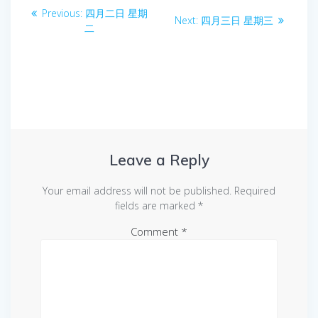
Post
Previous
Previous:
四月二日 星期
Next
Next:
四月三日 星期三
navigation
post:
二
post:
Leave a Reply
Your email address will not be published.
Required
fields are marked
*
Comment
*