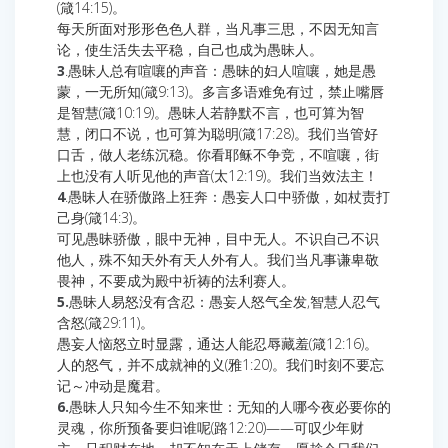
(箴14:15)。
每天所面对形形色色人群，当凡事三思，不因无知言
论，使生活失去平稳，自己也成为愚昧人。
3
.愚昧人总有喧嚷的声音：愚昧的妇人喧嚷，她是愚
蒙，一无所知(箴9:13)。多言多语难免有过，禁止嘴唇
是智慧(箴10:19)。愚昧人若静默不言，也可算为智
慧，闭口不说，也可算为聪明(箴17:28)。我们当管好
口舌，做人老练沉稳。你看耶稣不争竞，不喧嚷，街
上也没有人听见他的声音(太12:19)。我们当效法主！
4
.愚昧人在骄傲路上狂奔：愚妄人口中骄傲，如杖责打
己身(箴14:3)。
可见愚昧骄傲，眼中无神，目中无人。不识自己不识
他人，殊不知天外有天人外有人。我们当凡事谦卑敬
畏神，不要成为殿中祈祷的法利赛人。
5.
愚昧人易怒没有含忍：愚妄人怒气全发,智慧人忍气
含怒(箴29:11)。
愚妄人恼怒立时显露，通达人能忍辱藏羞(箴12:16)。
人的怒气，并不成就神的义(雅1:20)。我们时刻不要忘
记～冲动是魔君。
6.
愚昧人只知今生不知来世：无知的人哪今夜必要你的
灵魂，你所预备要归谁呢(路12:20)——可叹少年财