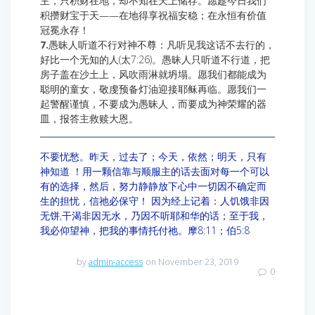
主，只积财在地，却不知在天上储存。愿趁今日我们
积攒财宝于天——在地得享祝福安稳；在永恒有价值
冠冕永存！
7.
愚昧人听道不行对神不尊：凡听见我这话不去行的，
好比一个无知的人(太7:26)。愚昧人只听道不行道，把
房子盖在沙土上，风吹雨淋就坍塌。愿我们都能成为
聪明的童女，敬虔预备灯油迎接耶稣再临。愿我们一
起警醒谨慎，不要成为愚昧人，而要成为神荣耀的器
皿，报答主救赎大恩。
不要忧愁。昨天，过去了；今天，依然；明天，只有
神知道 ！用一颗信靠与顺服主的话去面对每一个可以
有的选择，然后，努力静静放下心中一切因不确定而
生的担忧，信祂必保守！ 因为经上记着：人饥饿非因
无饼,干渴非因无水，乃因不听耶和华的话；至于我，
我必仰望神，把我的事情托付祂。摩8:11；伯5:8
by
admin-access
on November 23, 2019
0