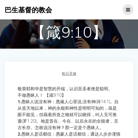
Skip
巴生基督的教会
to
content
【箴9:10】
每日灵修
敬畏耶和华是智慧的开端，认识至圣者便是聪明。
不做愚昧人！ 【箴9:10】
1.
愚昧人说没有神：愚顽人心里说,没有神(诗14:1)。自
从造天地以来，神的永能和神性是明明可知的，虽是
眼不能见，但藉着所造之物就可以晓得，叫人无可推
诿(罗1:20)。祂是昔在、今在、以后永在的全能者，亘
古长存。怎敢说没有神？那一定是个愚昧人。
2.
愚昧人是话都信：愚蒙人是话都信；通达人步步谨慎