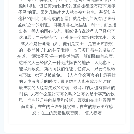
感到纠结。但任何为此担忧的基督徒都没有犯下“亵渎
圣灵”的罪。因为凡悔改之人就会被神赦免。基督徒有
这样的担忧（即悔改的意愿）就是他们并没有犯“亵渎
圣灵”之罪的明证。 耶稣并非在此描述一种罪，而是指
出某一类人的固有心态。耶稣没有说这些人已经犯了
这项罪，而是警告他们正处在一个危险的境地中。这
些人不是普通老百姓。他们是文士，是被正式授权
的、教导神子民的神学老师，他们每日与神的话语打
交道。 “亵渎圣灵”是一种指善为恶、颠倒黑白的态度。
这样的人已经陷入一种无法悔改的地步，因此也不可
能得到赦免。新约向我们保证，任何人，只要悔改转
向耶稣，都可以被赦免。 【人有什么可夸的】最强壮
的人也有疲乏的时候，最勇敢的人也有软弱的时候，
最成功的人也有失败的时候，最聪明的人也有糊涂的
时候…人有什么值得可夸的呢？当夸的是十字架的救
恩，当夸的是神的慈爱和怜悯。愿我们在主的眷顾里
而喜乐；在主的应许里抓祝福；在主的救赎里存感
恩；在主的慈爱里献赞美。 ​​​ 管大春著