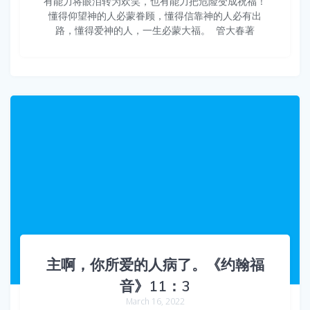
有能力将眼泪转为欢笑，也有能力把危险变成祝福！
懂得仰望神的人必蒙眷顾，懂得信靠神的人必有出
路，懂得爱神的人，一生必蒙大福。 ​​​ 管大春著
主啊，你所爱的人病了。《约翰福
音》11：3
March 16, 2022