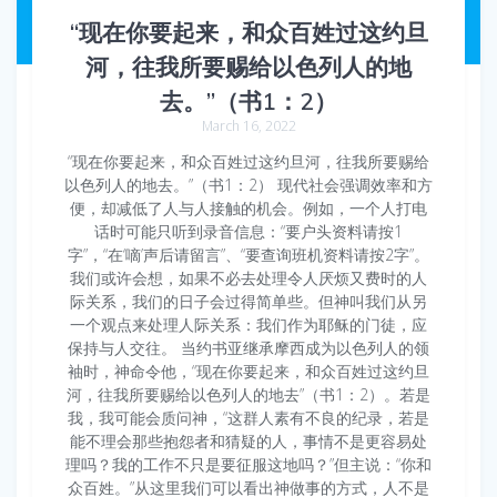
“现在你要起来，和众百姓过这约旦
河，往我所要赐给以色列人的地
去。”（书1：2）
March 16, 2022
“现在你要起来，和众百姓过这约旦河，往我所要赐给
以色列人的地去。”（书1：2） 现代社会强调效率和方
便，却减低了人与人接触的机会。例如，一个人打电
话时可能只听到录音信息：“要户头资料请按1
字”，“在‘嘀’声后请留言”、“要查询班机资料请按2字”。
我们或许会想，如果不必去处理令人厌烦又费时的人
际关系，我们的日子会过得简单些。但神叫我们从另
一个观点来处理人际关系：我们作为耶稣的门徒，应
保持与人交往。 当约书亚继承摩西成为以色列人的领
袖时，神命令他，“现在你要起来，和众百姓过这约旦
河，往我所要赐给以色列人的地去”（书1：2）。若是
我，我可能会质问神，“这群人素有不良的纪录，若是
能不理会那些抱怨者和猜疑的人，事情不是更容易处
理吗？我的工作不只是要征服这地吗？”但主说：“你和
众百姓。”从这里我们可以看出神做事的方式，人不是