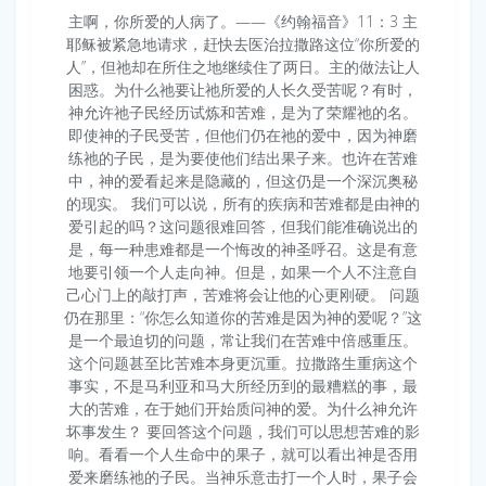
主啊，你所爱的人病了。——《约翰福音》11：3 主
耶稣被紧急地请求，赶快去医治拉撒路这位“你所爱的
人”，但祂却在所住之地继续住了两日。主的做法让人
困惑。为什么祂要让祂所爱的人长久受苦呢？有时，
神允许祂子民经历试炼和苦难，是为了荣耀祂的名。
即使神的子民受苦，但他们仍在祂的爱中，因为神磨
练祂的子民，是为要使他们结出果子来。也许在苦难
中，神的爱看起来是隐藏的，但这仍是一个深沉奥秘
的现实。 我们可以说，所有的疾病和苦难都是由神的
爱引起的吗？这问题很难回答，但我们能准确说出的
是，每一种患难都是一个悔改的神圣呼召。这是有意
地要引领一个人走向神。但是，如果一个人不注意自
己心门上的敲打声，苦难将会让他的心更刚硬。 问题
仍在那里：“你怎么知道你的苦难是因为神的爱呢？”这
是一个最迫切的问题，常让我们在苦难中倍感重压。
这个问题甚至比苦难本身更沉重。拉撒路生重病这个
事实，不是马利亚和马大所经历到的最糟糕的事，最
大的苦难，在于她们开始质问神的爱。为什么神允许
坏事发生？ 要回答这个问题，我们可以思想苦难的影
响。看看一个人生命中的果子，就可以看出神是否用
爱来磨练祂的子民。当神乐意击打一个人时，果子会