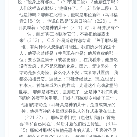
说：“他身上有邪灵。”（30节第二段） 2.他癫狂了吗？
人们这样议论耶稣：“他癫狂了。” （21节第二段） 3.
他是神吗？耶稣在此暗示，他就是那位新郎（马可福
音2:18-19）。他说自己是“安息日的主”（2:28）。当
邪灵喊着：“你是神的儿子”（3:11）时，耶稣并没有否
认，而是“再三地嘱咐它们，不要把他显露出
来”（3:12）。 C .S. 路易斯这样总结道：“关于耶稣是
谁，有两种令人恐惧的可能性。我们所探讨的这个
人，他要么曾经是（并且现在也是）他所宣称的那一
位；要么就是疯子（或者更糟）。在我看来，他显然
没有发疯，也不是恶魔的化身。因此，无论另外一个
结论是多么奇怪、多么令人不安，或者难以置信 – 我
都必须接受它。这就是：耶稣曾经就是（现在也是）
神本人。神降卑成为人的样式，走进这个充满敌意的
世界。 耶稣是邪恶的，是癫狂了，还是神？我们对此
问题的答案至关重要。 门徒与耶稣朝夕相处了三年，
他们的结论是：耶稣真是神的儿子，是道成肉身的
神，他拥有神的本质但选择以人的样式生活在世上
（2:21-22）。 耶稣要求门徒（也包括我们）首先
要“常和自己同在”，然后才差他们出去传道。（3:14-
15）耶稣对那些污蔑他是恶者的人说：“凡亵渎圣灵
的，却永不得赦免”（3:29）。这句话可能会让很多人