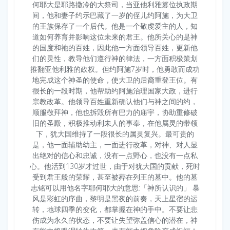
何耶大是耶路撒冷的大祭司，当亚他利雅篡位执政期
间，他和妻子约示巴藏了一岁的侄儿约阿施，为大卫
的王族保存了一个后代。他是一个敬虔爱主的人，知
道如何养育并影响这位未来的君王。他所关心的是神
的国度和祂的百姓，因此他一方面领导百姓，更新他
们的灵性，教导他们遵行神的律法，一方面积极策划
推翻亚他利雅的政权。但约阿施7岁时，他勇敢而成功
地完成这个神圣的使命，使大卫的后裔重登王位。有
很长的一段时期，他帮助约阿施治理国家大政，进行
宗教改革。他领导百姓重新确认他们与神之间的约，
顺服敬拜神，他也拆毁所有巴力的庙宇，协助重修破
旧的圣殿，积极推动利未人的事奉，在他属灵的带领
下，犹大国维持了一段很长的属灵复兴。最可贵的
是，他一面辅助幼主，一面进行改革，对神、对人显
出绝对的信心和忠诚，没有一点野心，也没有一点私
心。他活到130岁才过世，由于对犹大国的贡献，死时
受到君王般的荣耀，甚至被葬在列王的墓中。他的墓
志铭可以用他名字耶何耶大的意思:「神所认识的」 暴
风是彩虹的序曲，黎明是黑夜的前奏，天上星宿的运
转，地球四季的变化，都掌握在神的手中。不要让悲
伤成为永久的状态，不要让失望弥盖信心的潜在，神