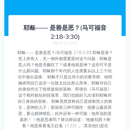
耶稣—— 是善是恶？(马可福音
2:18-3:30)
March 16, 2022
耶稣—— 是善是恶？(马可福音 2:18-3:30) 耶稣是谁？
世上所有人，无一例外都需要面对这个问题：耶稣是
恶人吗？他是否癫狂了？或者他就是神？这些可不是
什么新问题。耶稣那个年代的人也需要从以上三个结
论中做出选择。 耶稣不只是位伟大的宗教导师。他明
确表明自己远非一位犹太拉比那么简单。耶稣对自己
的身份作出了惊世骇俗的宣称。即便在《马可福音》
这个相对较短的段落里，我们也能好几次读到耶稣对
自己身份的宣称。 耶稣竟然宣称自己是拯救世人的救
主，是神的儿子；那就有三种可能性：他要么极其邪
恶，要么精神错乱；此外还有一种可能：他所说的是
真的！ 1.他是恶者吗？律法师说道：“他被别西卜附
着！他是靠着鬼王赶鬼（1:22）。”其实他们是在