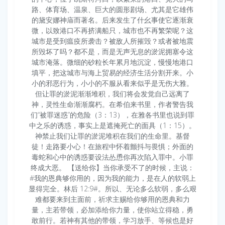
路、体育场、温泉、巨大的圆形剧场、尤其是它雄伟
的黛安娜神庙而著名。后来发生了什幺事使它逐渐衰
微，以致港口不再挤满船只，城市也不再繁荣呢？这
城市是受到瘟疫所袭击？被敌人所摧毁？或者被地震
所毁坏了吗？都不是，而是无声无息的淤泥拥塞令这
城市淹落。微细的砂粒长年累月地沉淀，慢慢地港口
填平，把这城市与海上贸易的经济生活分割开来。小
小的邪恶行为，小小的不服从看来似乎是无伤大雅。
但让罪的淤泥渐渐堆积，我们将会发觉自己远离了
神，灵性生命渐渐腐朽。在希伯来书里，作者警告我
们“被罪迷惑”的危险（3：13），在雅各书里也说到罪
中之乐的诱惑，事实上是遮掩死亡的面具（1：15）。
神禁止我们让罪的淤泥堆积在我们的生命里。基督
徒！走路要小心！在旅程中怀着颤抖与畏惧；外面的
毒蛇和心中的诱惑要设法怂恿你再次陷入罪中。小罪
终成大恶。 【送给你】当你承受不了的时候，主说：
#我的恩典够你用的，因为我的能力，是在人的软弱上
显得完全。林后 12:9#。所以、无论多么软弱，多么艰
难都要来到主面前，祈求主赐给你够用的恩典和力
量，主若带领，必加添给你力量，使你站立得稳，勇
敢前行。若神有其他的带领，学习放手、等候也是好