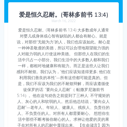
爱是恒久忍耐。(哥林多前书 13:4)
March 16, 2022
爱是恒久忍耐。(哥林多前书 13:4) 大多数成年人通常
对婴儿或身体或心智有缺陷的人都会有耐心。就是
说，对那些“无能为力”的人，我们也应该如此。耐心是
一种神圣敬虔的美德，所以可以合理地期望能力强的
人对能力弱的人行使这种美德。 但那些人在我们的生
活中只占一小部分。我们生活中的大多数人都和我们
一样，都相对地健康和有能力。而正是这些人让我们
感到不耐烦。我们认为，“他们应该知道得更多; 他们在
利用我们善良的本性”—所有这些都可能是真的。但
是，我们不应该为我们的不耐烦辩解，而应该遵循使
徒保罗的话: “要向众人忍耐”（ 帖撒罗尼迦前书
5:14）。他在这句劝告之前提到了三种人: 不守规矩的
人、灰心的人和软弱的人。然后他总结说，”要向众人
忍耐”—老年人、年轻人、健康人、残疾人、负责任的
人、不负责任的人。对所有人都需要耐心。 想想你生
活中那些不断考验你耐心的人。求神让他爱的灵的果
子在对所有人的忍耐中显现出来。 【生命箴言】因为