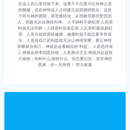
在这人的心里存留下来。这果子不仅显示出对神之道
的顺服，也在神和这人之间建立起甜蜜的联合。这是
子民与神的团契，将苦难转化，从而教导那些受苦的
人，把眼光从自身转向神。 人平静时不‮犯易‬罪,人犯罪
时‮无就‬法平静；人得‮时意‬容易忘形,人忘形时‮容最‬易犯
罪。人喜乐就容易获健康，健康时‮不就‬能忘‮常要‬常喜
乐。人‮得贪‬自己的利益‮无就‬法让‮得神‬荣耀，要让‮得神‬
荣耀就当舍己，神就必会看‮你顾‬的“利益”。人若恶待张
三,神‮会就‬用李四恶待他；人若善待王五,神就兴起赵‮祝
六‬福他；你种什么,就‮什收‬么。但‮要总‬记住：若‮神非‬的
恩典，你‮无一‬所得！ 管大春著