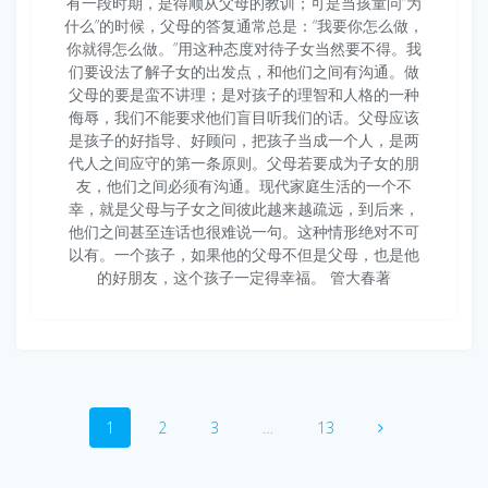
有一段时期，是得顺从父母的教训；可是当孩童问“为
什么”的时候，父母的答复通常总是：“我要你怎么做，
你就得怎么做。”用这种态度对待子女当然要不得。我
们要设法了解子女的出发点，和他们之间有沟通。做
父母的要是蛮不讲理；是对孩子的理智和人格的一种
侮辱，我们不能要求他们盲目听我们的话。父母应该
是孩子的好指导、好顾问，把孩子当成一个人，是两
代人之间应守的第一条原则。父母若要成为子女的朋
友，他们之间必须有沟通。现代家庭生活的一个不
幸，就是父母与子女之间彼此越来越疏远，到后来，
他们之间甚至连话也很难说一句。这种情形绝对不可
以有。一个孩子，如果他的父母不但是父母，也是他
的好朋友，这个孩子一定得幸福。 管大春著
Posts
Page
Page
Page
Page
1
2
3
…
13
navigation