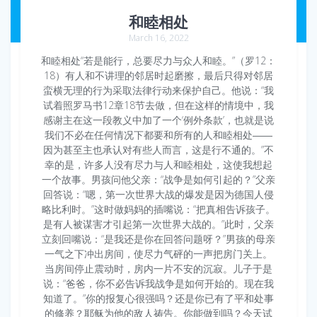
和睦相处
March 16, 2022
和睦相处“若是能行，总要尽力与众人和睦。”（罗12：
18）有人和不讲理的邻居时起磨擦，最后只得对邻居
蛮横无理的行为采取法律行动来保护自己。他说：“我
试着照罗马书12章18节去做，但在这样的情境中，我
感谢主在这一段教义中加了一个‘例外条款’，也就是说
我们不必在任何情况下都要和所有的人和睦相处――
因为甚至主也承认对有些人而言，这是行不通的。”不
幸的是，许多人没有尽力与人和睦相处，这使我想起
一个故事。男孩问他父亲：“战争是如何引起的？”父亲
回答说：“嗯，第一次世界大战的爆发是因为德国人侵
略比利时。”这时做妈妈的插嘴说：“把真相告诉孩子。
是有人被谋害才引起第一次世界大战的。”此时，父亲
立刻回嘴说：“是我还是你在回答问题呀？”男孩的母亲
一气之下冲出房间，使尽力气砰的一声把房门关上。
当房间停止震动时，房内一片不安的沉寂。儿子于是
说：“爸爸，你不必告诉我战争是如何开始的。现在我
知道了。”你的报复心很强吗？还是你已有了平和处事
的修养？耶稣为他的敌人祷告。你能做到吗？今天试