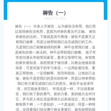
祷告（一）
March 16, 2022
祷告（一） 许多人不祷告，认为祷告没有用。他们所
以觉得祷告没有用，是因为对祷告看法不正确。 祷告
有祷告的法则，下面就是其中两项：祷告不是要天父
替我们做事，而是让祂帮助我们去完成我们的工作。
凡是我们自己能够做得到的事，神不会替我们做，这
是祷告的第一条法则。神不会帮助我们偷懒。 孩子常
常把功课从学校带回家里，要求父母帮忙他。有智慧
的家长都知道，虽然替孩子做功课，比教会他做容易
得多，可是对孩子的学习来说，一点用处都没有。要
真正帮助他，一定得解释、指导和鼓励，让他自己会
做。祷告不是把我们的责任卸给神，而是让神来帮助
我们有力量完成我们自己的责任。祷告不会改变环
境，但它能改变我们。 环境还是一样，不过借着祷
告，我们有了新的勇气、新的力量、新的能力去对付
它。罗马哲人埃比克提斯很久以前就说过，世上事物
都有两个柄，一个是铅的，一个是金的；同是一种情
况，全得看我们抓住哪个柄去掌握它。祷告能帮助我