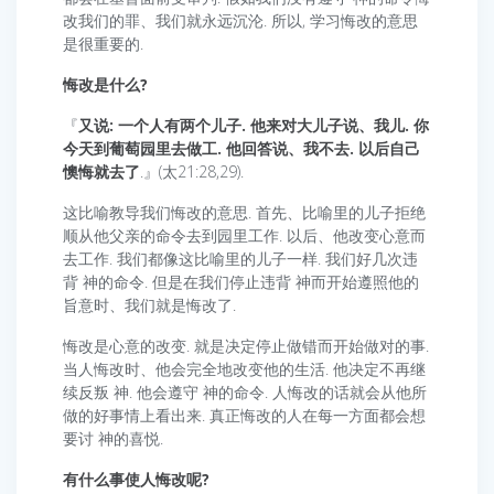
改我们的罪、我们就永远沉沦. 所以, 学习悔改的意思
是很重要的.
悔改是什么?
『
又说: 一个人有两个儿子. 他来对大儿子说、我儿. 你
今天到葡萄园里去做工. 他回答说、我不去. 以后自己
懊悔就去了
.』(太21:28,29).
这比喻教导我们悔改的意思. 首先、比喻里的儿子拒绝
顺从他父亲的命令去到园里工作. 以后、他改变心意而
去工作. 我们都像这比喻里的儿子一样. 我们好几次违
背 神的命令. 但是在我们停止违背 神而开始遵照他的
旨意时、我们就是悔改了.
悔改是心意的改变. 就是决定停止做错而开始做对的事.
当人悔改时、他会完全地改变他的生活. 他决定不再继
续反叛 神. 他会遵守 神的命令. 人悔改的话就会从他所
做的好事情上看出来. 真正悔改的人在每一方面都会想
要讨 神的喜悦.
有什么事使人悔改呢?