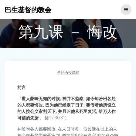
Skip
巴生基督的教会
to
content
第九课 － 悔改
圣经函授课程
前言
『
世人蒙味无知的时候, 神并不监察, 如今却吩咐各处
的人都要悔改. 因为他已经定了日子, 要借着他所设立
的人按公义审判天下, 并且叫他从死里复活, 给万人作
可信的凭据
.』(徒17:30,31).
神吩咐各人都要悔改. 在末日时每一位曾活在世上的人
都会在基督面前受审判. 假如我们没有遵守 神的命令悔