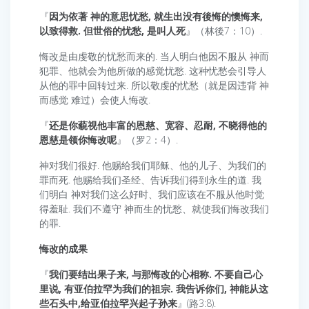
『
因为依著 神的意思忧愁, 就生出没有後悔的懊悔来,
以致得救. 但世俗的忧愁, 是叫人死
』（林後7：10）.
悔改是由虔敬的忧愁而来的. 当人明白他因不服从 神而
犯罪、他就会为他所做的感觉忧愁. 这种忧愁会引导人
从他的罪中回转过来. 所以敬虔的忧愁（就是因违背 神
而感觉 难过）会使人悔改.
『
还是你藐视他丰富的恩慈、宽容、忍耐, 不晓得他的
恩慈是领你悔改呢
』（罗2：4）.
神对我们很好. 他赐给我们耶稣、他的儿子、为我们的
罪而死. 他赐给我们圣经、告诉我们得到永生的道. 我
们明白 神对我们这么好时、我们应该在不服从他时觉
得羞耻. 我们不遵守 神而生的忧愁、就使我们悔改我们
的罪.
悔改的成果
『
我们要结出果子来, 与那悔改的心相称. 不要自己心
里说, 有亚伯拉罕为我们的祖宗. 我告诉你们, 神能从这
些石头中,给亚伯拉罕兴起子孙来
』(路3:8).