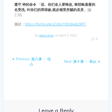
遵守 神的命令
『
说、你们各人要悔改, 奉耶稣基督的
名受洗, 叫你们的罪得赦,就必领受所赐的圣灵
』(徒
2:38).
測試：
https://forms.gle/sCnhz1XfzVgw62WY7
by
Jean Leow
on April 3, 2022
0
Post
Previous
Previous:
第八课 － 信
Next
Next:
第十课 － 承认
navigation
post:
心
post:
Leave a Reply