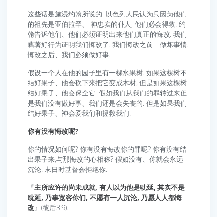
这些话是施浸约翰所说的. 以色列人民认为只因为他们
的祖先是亚伯拉罕、 神忠实的仆人, 他们必会得救. 约
翰告诉他们、他们必须证明出来他们真正的悔改. 我们
藉著好行为证明我们悔改了. 我们悔改之前、做坏事情.
悔改之后、我们必须做好事.
假设一个人在他的园子里有一棵水果树. 如果这棵树不
结好果子、他会砍下来把它变成木材, 但是如果这棵树
结好果子、他会保全它. 假如我们从我们的罪转过来但
是我们没有做好事、我们还是会失丧的. 但是如果我们
结好果子、神会爱我们和拯救我们.
你有没有悔改呢?
你的情况如何呢? 你有没有悔改你的罪呢? 你有没有结
出果子来,与那悔改的心相称? 假如没有、你就会永远
沉沦! 末日时基督会拒绝你.
『
主所应许的尚未成就, 有人以为他是耽延, 其实不是
耽延, 乃事宽容你们, 不愿有一人沉沦, 乃愿人人都悔
改
』(彼后3:9).